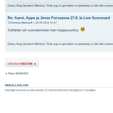
Danny King (Ipswitch Witches) "Only way to get better in speedway is ride with someo
Re: Aarni, Appe ja Jesse Forssassa 27.8. la Live Scorecard
Kirjoittaja
Hancock
» 28.08.2016 14:47
Sieltähän tuli suomalaisittain ihan huippusuoritus.
Danny King (Ipswitch Witches) "Only way to get better in speedway is ride with someo
Lähetä vastaus
Paluu MAARATA
PAIKALLAOLIJAT
Käyttäjiä lukemassa tätä aluetta: Ei rekisteröityneitä käyttäjiä ja 0 vierailijaa