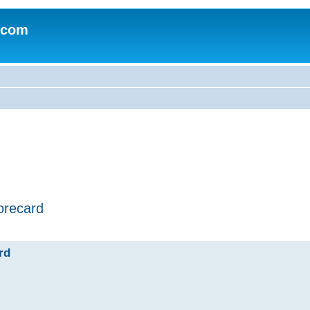
.com
orecard
rd