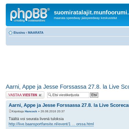
suomiratalajit.munfoorumi
maarata speedway jääspeedway keskustelut
Etusivu
‹
MAARATA
Aarni, Appe ja Jesse Forssassa 27.8. la Live Sc
Lähetä vastaus
Aarni, Appe ja Jesse Forssassa 27.8. la Live Scoreca
Kirjoittaja
Hancock
» 26.08.2016 20:37
Täältä voi seurata livenä tuloksia
http://live.baansportfansite.nl/event/1 ... orssa.html