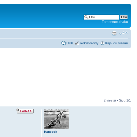
Tarkennettu haku
UKK
Rekisteröidy
Kirjaudu sisään
2 viestiä • Sivu
1
/
1
Hancock