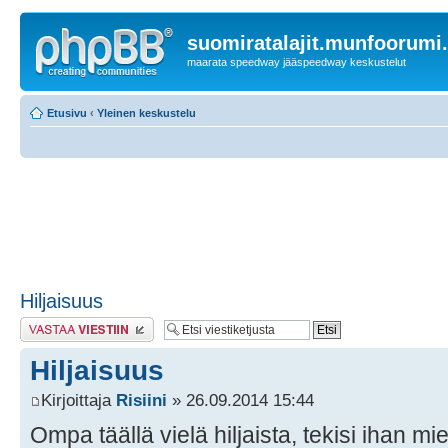
suomiratalajit.munfoorumi
maarata speedway jääspeedway keskustelut
Etusivu
‹
Yleinen keskustelu
Hiljaisuus
Lähetä vastaus
Hiljaisuus
Kirjoittaja
Risiini
» 26.09.2014 15:44
Ompa täällä vielä hiljaista, tekisi ihan miel