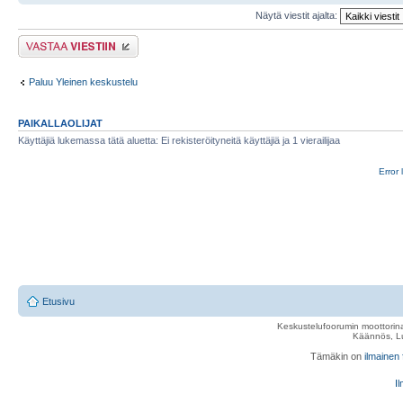
Näytä viestit ajalta:
Lähetä vastaus
Paluu Yleinen keskustelu
PAIKALLAOLIJAT
Käyttäjiä lukemassa tätä aluetta: Ei rekisteröityneitä käyttäjiä ja 1 vierailijaa
Error 
Etusivu
Keskustelufoorumin moottorina
Käännös, Lu
Tämäkin on
ilmainen
Il