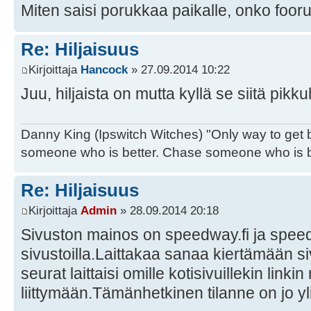
Miten saisi porukkaa paikalle, onko foo
Re: Hiljaisuus
Kirjoittaja
Hancock
» 27.09.2014 10:22
Juu, hiljaista on mutta kyllä se siitä pikk
Danny King (Ipswitch Witches) "Only way to get b
someone who is better. Chase someone who is be
Re: Hiljaisuus
Kirjoittaja
Admin
» 28.09.2014 20:18
Sivuston mainos on speedway.fi ja sp
sivustoilla.Laittakaa sanaa kiertämään siv
seurat laittaisi omille kotisivuillekin linki
liittymään.Tämänhetkinen tilanne on jo yl