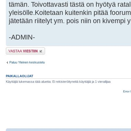
tämän. Toivottavasti tästä on hyötyä ratal
yleisölle.Koitetaan kuitenkin pitää foorum
jätetään riitelyt ym. pois niin on kivempi y
-ADMIN-
Lähetä vastaus
Paluu Yleinen keskustelu
PAIKALLAOLIJAT
Käyttäjiä lukemassa tätä aluetta: Ei rekisteröityneitä käyttäjiä ja 1 vierailijaa
Error 