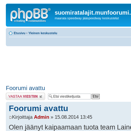
suomiratalajit.munfoorumi
maarata speedway jääspeedway keskustelut
Etusivu
‹
Yleinen keskustelu
Foorumi avattu
Lähetä vastaus
Foorumi avattu
Kirjoittaja
Admin
» 15.08.2014 13:45
Olen jäänyt kaipaamaan tuota team Laine