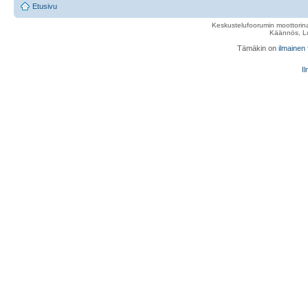
Etusivu
Keskustelufoorumin moottorina
Käännös, Lu
Tämäkin on
ilmainen
Il