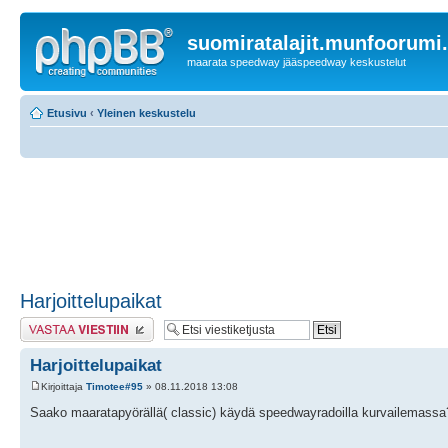
suomiratalajit.munfoorumi
maarata speedway jääspeedway keskustelut
Etusivu
‹
Yleinen keskustelu
Harjoittelupaikat
Lähetä vastaus
Harjoittelupaikat
Kirjoittaja
Timotee#95
» 08.11.2018 13:08
Saako maaratapyörällä( classic) käydä speedwayradoilla kurvailemassa? 