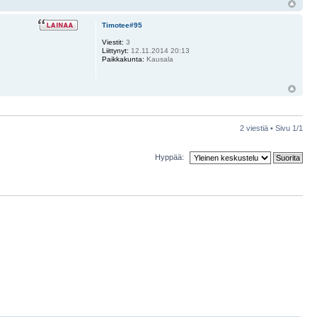
Timotee#95
Viestit:
3
Liittynyt:
12.11.2014 20:13
Paikkakunta:
Kausala
2 viestiä • Sivu
1
/
1
Hyppää: