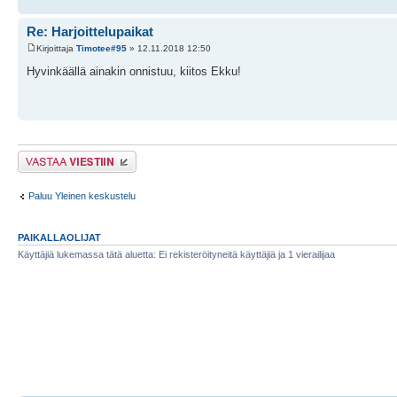
Re: Harjoittelupaikat
Kirjoittaja
Timotee#95
» 12.11.2018 12:50
Hyvinkäällä ainakin onnistuu, kiitos Ekku!
Lähetä vastaus
Paluu Yleinen keskustelu
PAIKALLAOLIJAT
Käyttäjiä lukemassa tätä aluetta: Ei rekisteröityneitä käyttäjiä ja 1 vierailijaa