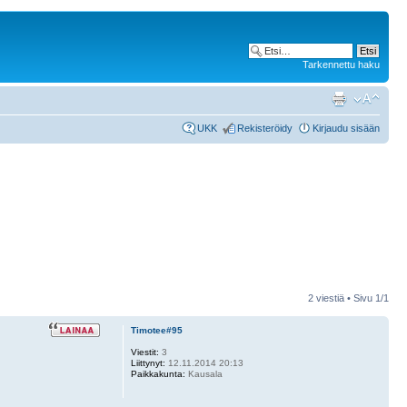
Tarkennettu haku
UKK
Rekisteröidy
Kirjaudu sisään
2 viestiä • Sivu
1
/
1
Timotee#95
Viestit:
3
Liittynyt:
12.11.2014 20:13
Paikkakunta:
Kausala