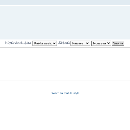
Näytä viestit ajalta:
Järjestä
Switch to mobile style