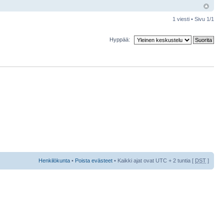
1 viesti • Sivu
1
/
1
Hyppää:
Henkilökunta
•
Poista evästeet
• Kaikki ajat ovat UTC + 2 tuntia [
DST
]