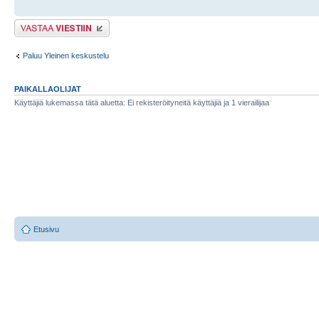
Lähetä vastaus
Paluu Yleinen keskustelu
PAIKALLAOLIJAT
Käyttäjiä lukemassa tätä aluetta: Ei rekisteröityneitä käyttäjiä ja 1 vierailijaa
Etusivu