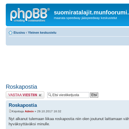
suomiratalajit.munfoorumi
maarata speedway jääspeedway keskustelut
Etusivu
‹
Yleinen keskustelu
Roskapostia
Lähetä vastaus
Roskapostia
Kirjoittaja
Admin
» 29.10.2017 16:32
Nyt alkanut tulemaan liikaa roskapostia niin olen joutunut laittamaan väh
hyväksyttäväksi minulle.