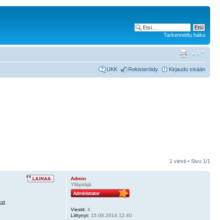
Tarkennettu haku
UKK
Rekisteröidy
Kirjaudu sisään
1 viesti • Sivu
1
/
1
Admin
Ylläpitäjä
at
Viestit:
4
Liittynyt:
15.08.2014 12:40