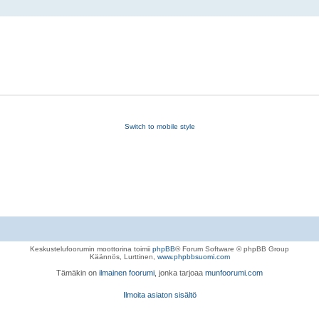
Switch to mobile style
Keskustelufoorumin moottorina toimii
phpBB
® Forum Software © phpBB Group
Käännös, Lurttinen,
www.phpbbsuomi.com
Tämäkin on
ilmainen foorumi
, jonka tarjoaa
munfoorumi.com
Ilmoita asiaton sisältö