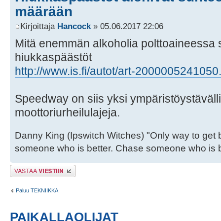
määrään
Kirjoittaja
Hancock
» 05.06.2017 22:06
Mitä enemmän alkoholia polttoaineessa 
hiukkaspäästöt
http://www.is.fi/autot/art-2000005241050
Speedway on siis yksi ympäristöystäväll
moottoriurheilulajeja.
Danny King (Ipswitch Witches) "Only way to get b
someone who is better. Chase someone who is be
Lähetä vastaus
Paluu TEKNIIKKA
PAIKALLAOLIJAT