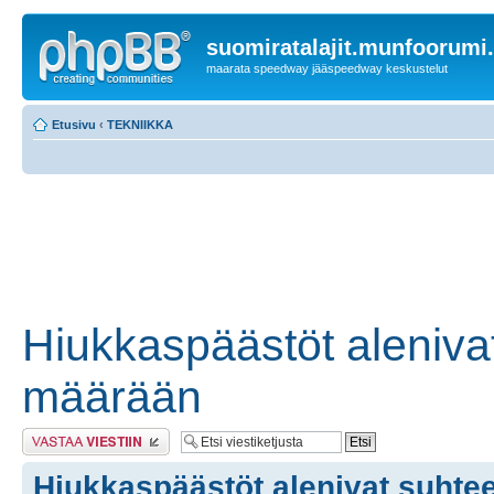
suomiratalajit.munfoorumi
maarata speedway jääspeedway keskustelut
Etusivu
‹
TEKNIIKKA
Hiukkaspäästöt aleniva
määrään
Lähetä vastaus
Hiukkaspäästöt alenivat suhte