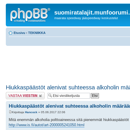
suomiratalajit.munfoorumi
maarata speedway jääspeedway keskustelut
Etusivu
‹
TEKNIIKKA
Hiukkaspäästöt alenivat suhteessa alkoholin m
Lähetä vastaus
Hiukkaspäästöt alenivat suhteessa alkoholin määrää
Kirjoittaja
Hancock
» 05.06.2017 22:06
Mitä enemmän alkoholia polttoaineessa sitä pienemmät hiukkaspäästöt
http://www.is.fi/autot/art-2000005241050.html