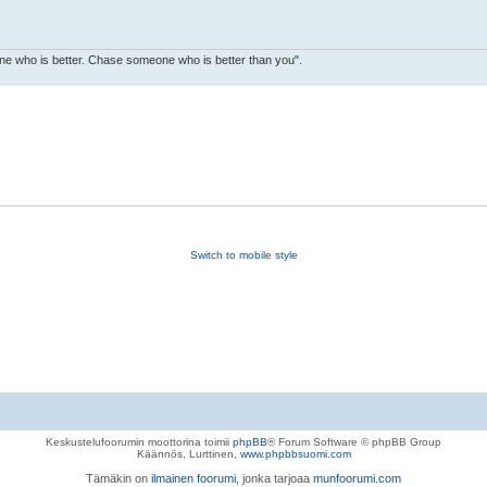
ne who is better. Chase someone who is better than you".
Switch to mobile style
Keskustelufoorumin moottorina toimii
phpBB
® Forum Software © phpBB Group
Käännös, Lurttinen,
www.phpbbsuomi.com
Tämäkin on
ilmainen foorumi
, jonka tarjoaa
munfoorumi.com