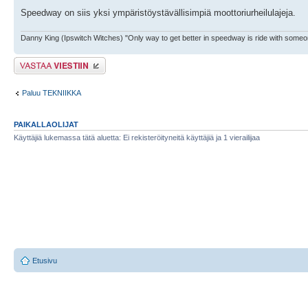
Speedway on siis yksi ympäristöystävällisimpiä moottoriurheilulajeja.
Danny King (Ipswitch Witches) "Only way to get better in speedway is ride with someo
Lähetä vastaus
Paluu TEKNIIKKA
PAIKALLAOLIJAT
Käyttäjiä lukemassa tätä aluetta: Ei rekisteröityneitä käyttäjiä ja 1 vierailijaa
Etusivu