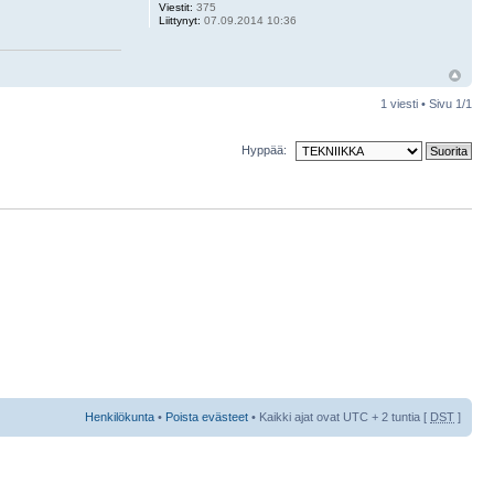
Viestit:
375
Liittynyt:
07.09.2014 10:36
1 viesti • Sivu
1
/
1
Hyppää:
Henkilökunta
•
Poista evästeet
• Kaikki ajat ovat UTC + 2 tuntia [
DST
]