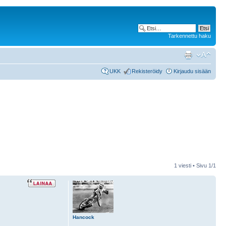
Tarkennettu haku
UKK
Rekisteröidy
Kirjaudu sisään
1 viesti • Sivu
1
/
1
Hancock