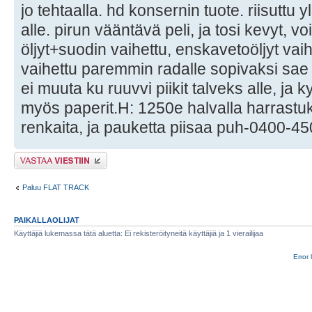
jo tehtaalla. hd konsernin tuote. riisuttu 
alle. pirun vääntävä peli, ja tosi kevyt, v
öljyt+suodin vaihettu, enskavetoöljyt vai
vaihettu paremmin radalle sopivaksi sae 3
ei muuta ku ruuvvi piikit talveks alle, ja 
myös paperit.H: 1250e halvalla harrast
renkaita, ja pauketta piisaa puh-0400-45
Lähetä vastaus
Paluu FLAT TRACK
PAIKALLAOLIJAT
Käyttäjiä lukemassa tätä aluetta: Ei rekisteröityneitä käyttäjiä ja 1 vierailijaa
Error 