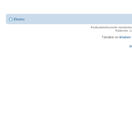
Etusivu
Keskustelufoorumin moottorina
Käännös, Lu
Tämäkin on
ilmainen
Il