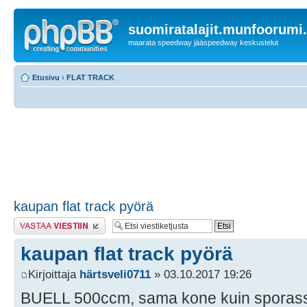
suomiratalajit.munfoorumi
maarata speedway jääspeedway keskustelut
Etusivu
‹
FLAT TRACK
kaupan flat track pyörä
Lähetä vastaus
kaupan flat track pyörä
Kirjoittaja
härtsveli0711
» 03.10.2017 19:26
BUELL 500ccm, sama kone kuin sporassa,