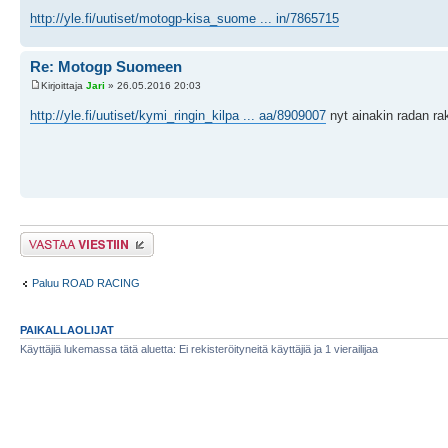
http://yle.fi/uutiset/motogp-kisa_suome ... in/7865715
Re: Motogp Suomeen
Kirjoittaja
Jari
» 26.05.2016 20:03
http://yle.fi/uutiset/kymi_ringin_kilpa ... aa/8909007
nyt ainakin radan r
Lähetä vastaus
Paluu ROAD RACING
PAIKALLAOLIJAT
Käyttäjiä lukemassa tätä aluetta: Ei rekisteröityneitä käyttäjiä ja 1 vierailijaa