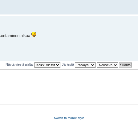
akentaminen alkaa
Näytä viestit ajalta:
Järjestä
Switch to mobile style