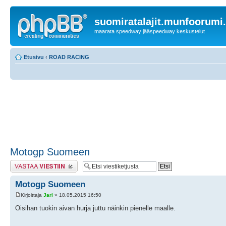
suomiratalajit.munfoorumi
maarata speedway jääspeedway keskustelut
Etusivu
‹
ROAD RACING
Motogp Suomeen
Lähetä vastaus
Motogp Suomeen
Kirjoittaja
Jari
» 18.05.2015 16:50
Oisihan tuokin aivan hurja juttu näinkin pienelle maalle.