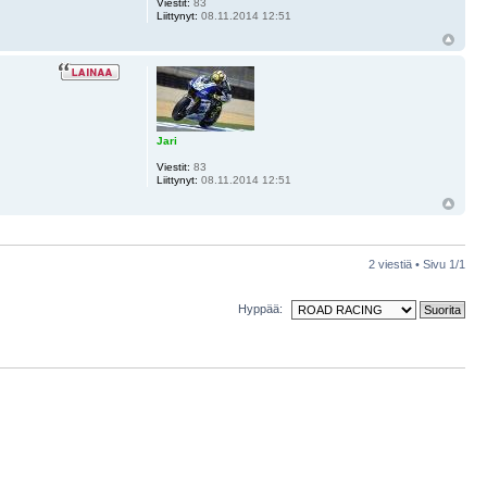
Viestit:
83
Liittynyt:
08.11.2014 12:51
Jari
Viestit:
83
Liittynyt:
08.11.2014 12:51
2 viestiä • Sivu
1
/
1
Hyppää: