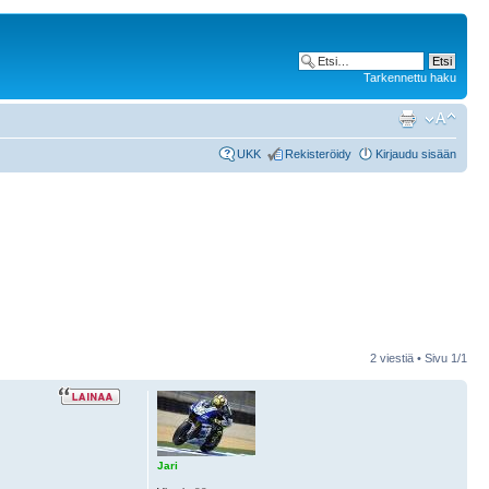
Tarkennettu haku
UKK
Rekisteröidy
Kirjaudu sisään
2 viestiä • Sivu
1
/
1
Jari