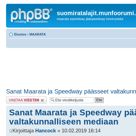
suomiratalajit.munfoorumi
maarata speedway jääspeedway keskustelut
Etusivu
‹
MAARATA
Sanat Maarata ja Speedway päässeet valtakunn
Lähetä vastaus
Sanat Maarata ja Speedway pä
valtakunnalliseen mediaan
Kirjoittaja
Hancock
» 10.02.2019 16:14