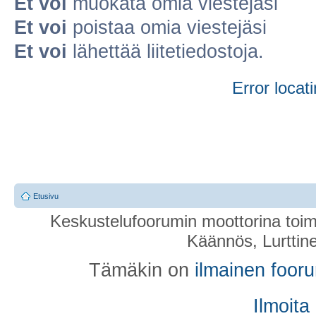
Et voi
muokata omia viestejäsi
Et voi
poistaa omia viestejäsi
Et voi
lähettää liitetiedostoja.
Error locati
Etusivu
Keskustelufoorumin moottorina toim
Käännös, Lurttin
Tämäkin on
ilmainen foor
Ilmoita