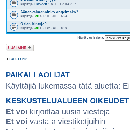
Metanolin säilyvyys
Kirjoittaja
Timotee#95
» 30.11.2014 20:21
Äänenvaimenninko ongelmako?
Kirjoittaja
Jari
» 13.06.2015 16:24
Osien hintoja?
Kirjoittaja
Jari
» 24.04.2015 18:29
Näytä viestit ajalta:
Lähetä uusi viesti
Paluu Etusivu
PAIKALLAOLIJAT
Käyttäjiä lukemassa tätä aluetta: Ei r
KESKUSTELUALUEEN OIKEUDET
Et voi
kirjoittaa uusia viestejä
Et voi
vastata viestiketjuihin