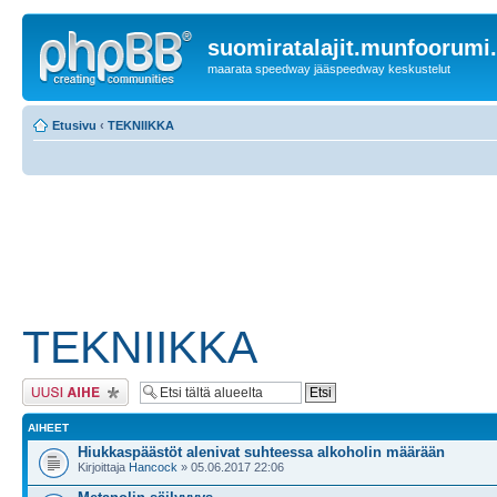
suomiratalajit.munfoorumi
maarata speedway jääspeedway keskustelut
Etusivu
‹
TEKNIIKKA
TEKNIIKKA
Lähetä uusi viesti
AIHEET
Hiukkaspäästöt alenivat suhteessa alkoholin määrään
Kirjoittaja
Hancock
» 05.06.2017 22:06