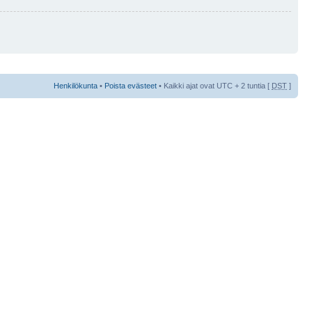
Henkilökunta
•
Poista evästeet
• Kaikki ajat ovat UTC + 2 tuntia [
DST
]