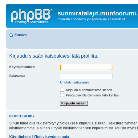
suomiratalajit.munfoorumi
maarata speedway jääspeedway keskustelut
Etusivu
Kirjaudu sisään katsoaksesi tätä profiilia.
Käyttäjätunnus:
Salasana:
Unohdin salasanani
Kirjaudu automaattisesti sisään.
Piilota paikalla olemiseni tällä kertaa
REKISTERÖIDY
Sinun tulee olla rekisteröitynyt voidaksesi kirjautua sisään. Rekisteröityminen 
käyttöehtomme ja siihen liittyvät käytännöt ennen kirjautumista. Muista myös
Käyttöehdot
|
Yksityisyyden suoja