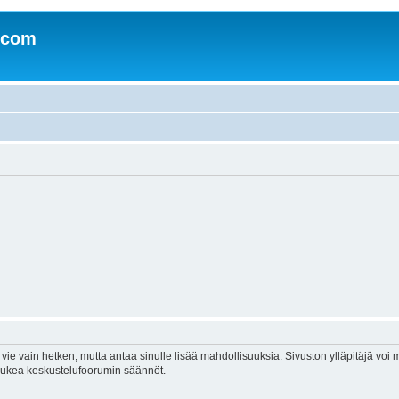
.com
vie vain hetken, mutta antaa sinulle lisää mahdollisuuksia. Sivuston ylläpitäjä voi my
 lukea keskustelufoorumin säännöt.