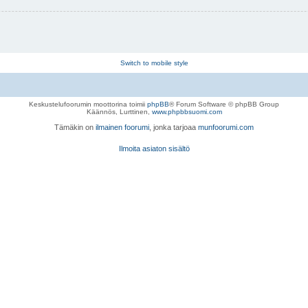
Switch to mobile style
Keskustelufoorumin moottorina toimii
phpBB
® Forum Software © phpBB Group
Käännös, Lurttinen,
www.phpbbsuomi.com
Tämäkin on
ilmainen foorumi
, jonka tarjoaa
munfoorumi.com
Ilmoita asiaton sisältö