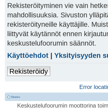
Rekisteröityminen vie vain hetken
mahdollisuuksia. Sivuston ylläpit
rekisteröityneille käyttäjille. Mu
liittyvät käytännöt ennen kirjau
keskustelufoorumin säännöt.
Käyttöehdot
|
Yksityisyyden s
Rekisteröidy
Error locati
Etusivu
Keskustelufoorumin moottorina toim