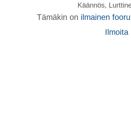
Käännös, Lurttin
Tämäkin on
ilmainen foor
Ilmoita