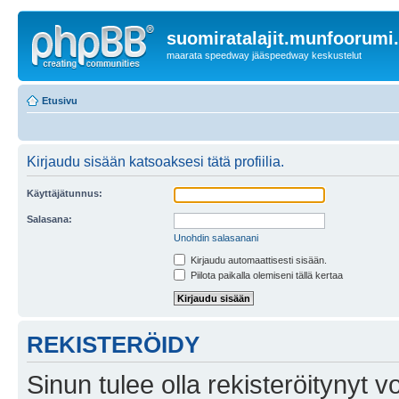
suomiratalajit.munfoorumi
maarata speedway jääspeedway keskustelut
Etusivu
Kirjaudu sisään katsoaksesi tätä profiilia.
Käyttäjätunnus:
Salasana:
Unohdin salasanani
Kirjaudu automaattisesti sisään.
Piilota paikalla olemiseni tällä kertaa
REKISTERÖIDY
Sinun tulee olla rekisteröitynyt v