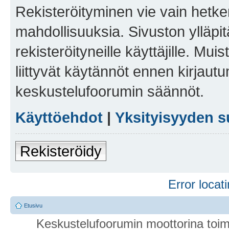
Rekisteröityminen vie vain hetken
mahdollisuuksia. Sivuston ylläpit
rekisteröityneille käyttäjille. Mu
liittyvät käytännöt ennen kirjau
keskustelufoorumin säännöt.
Käyttöehdot
|
Yksityisyyden s
Rekisteröidy
Error locati
Etusivu
Keskustelufoorumin moottorina toim