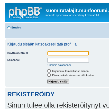
suomiratalajit.munfoorumi
maarata speedway jääspeedway keskustelut
Etusivu
Kirjaudu sisään katsoaksesi tätä profiilia.
Käyttäjätunnus:
Salasana:
Unohdin salasanani
Kirjaudu automaattisesti sisään.
Piilota paikalla olemiseni tällä kertaa
REKISTERÖIDY
Sinun tulee olla rekisteröitynyt v