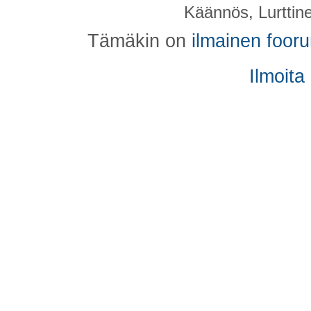
Käännös, Lurttin
Tämäkin on
ilmainen foor
Ilmoita