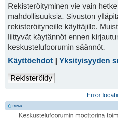
Rekisteröityminen vie vain hetken
mahdollisuuksia. Sivuston ylläpit
rekisteröityneille käyttäjille. Mu
liittyvät käytännöt ennen kirjau
keskustelufoorumin säännöt.
Käyttöehdot
|
Yksityisyyden s
Rekisteröidy
Error locati
Etusivu
Keskustelufoorumin moottorina toim