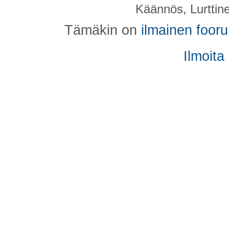
Käännös, Lurttin
Tämäkin on
ilmainen foor
Ilmoita