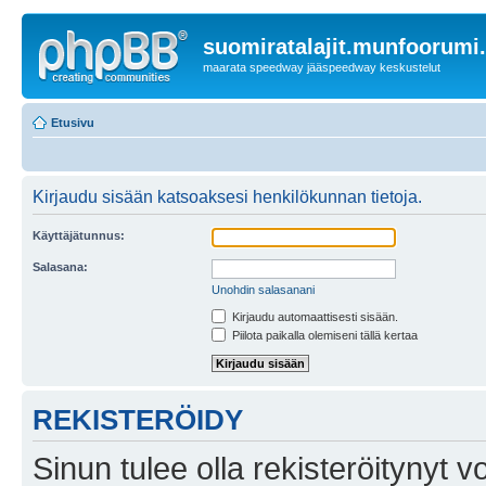
suomiratalajit.munfoorumi
maarata speedway jääspeedway keskustelut
Etusivu
Kirjaudu sisään katsoaksesi henkilökunnan tietoja.
Käyttäjätunnus:
Salasana:
Unohdin salasanani
Kirjaudu automaattisesti sisään.
Piilota paikalla olemiseni tällä kertaa
REKISTERÖIDY
Sinun tulee olla rekisteröitynyt v