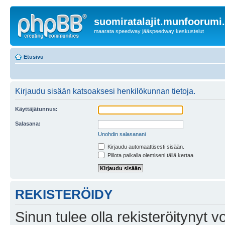
suomiratalajit.munfoorumi
maarata speedway jääspeedway keskustelut
Etusivu
Kirjaudu sisään katsoaksesi henkilökunnan tietoja.
Käyttäjätunnus:
Salasana:
Unohdin salasanani
Kirjaudu automaattisesti sisään.
Piilota paikalla olemiseni tällä kertaa
REKISTERÖIDY
Sinun tulee olla rekisteröitynyt v