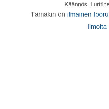
Käännös, Lurttin
Tämäkin on
ilmainen foor
Ilmoita