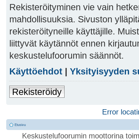
Rekisteröityminen vie vain hetken
mahdollisuuksia. Sivuston ylläpit
rekisteröityneille käyttäjille. Mu
liittyvät käytännöt ennen kirjau
keskustelufoorumin säännöt.
Käyttöehdot
|
Yksityisyyden s
Rekisteröidy
Error locati
Etusivu
Keskustelufoorumin moottorina toim