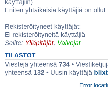
käyttäjiin)
Eniten yhtaikaisia käyttäjiä on ollut
Rekisteröityneet käyttäjät:
Ei rekisteröityneitä käyttäjiä
Selite:
Ylläpitäjät
,
Valvojat
TILASTOT
Viestejä yhteensä
734
• Viestiketj
yhteensä
132
• Uusin käyttäjä
blixt
Error locati