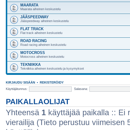
MAARATA
Maarata aiheinen keskustelu
JÄÄSPEEDWAY
Jääspeedway aiheinen keskustelu
FLAT TRACK
Flat track aiheinen keskustelu
ROAD RACING
Road racing aiheinen keskustelu
MOTOCROSS
Motocross aiheinen keskustelu
TEKNIIKKA
Tekniikka aiheinen keskustelu ja kysymykset
KIRJAUDU SISÄÄN
•
REKISTERÖIDY
Käyttäjätunnus:
Salasana:
PAIKALLAOLIJAT
Yhteensä
1
käyttäjää paikalla :: Ei r
vierailija (Tieto perustuu viimeisen 5