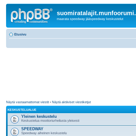
suomiratalajit.munfoorumi
maarata speedway jääspeedway keskustelut
Etusivu
Näytä vastaamattomat viestit
•
Näytä aktiiviset viestiketjut
KESKUSTELUALUE
Yleinen keskustelu
Keskustelua moottoriurheilusta yleisesti
SPEEDWAY
Speedway aiheinen keskustelu