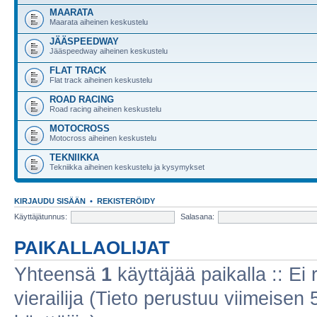
MAARATA
Maarata aiheinen keskustelu
JÄÄSPEEDWAY
Jääspeedway aiheinen keskustelu
FLAT TRACK
Flat track aiheinen keskustelu
ROAD RACING
Road racing aiheinen keskustelu
MOTOCROSS
Motocross aiheinen keskustelu
TEKNIIKKA
Tekniikka aiheinen keskustelu ja kysymykset
KIRJAUDU SISÄÄN
•
REKISTERÖIDY
Käyttäjätunnus:
Salasana:
PAIKALLAOLIJAT
Yhteensä
1
käyttäjää paikalla :: Ei r
vierailija (Tieto perustuu viimeisen 5