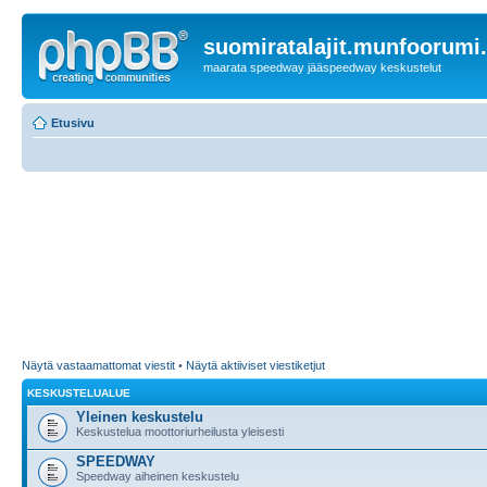
suomiratalajit.munfoorumi
maarata speedway jääspeedway keskustelut
Etusivu
Näytä vastaamattomat viestit
•
Näytä aktiiviset viestiketjut
KESKUSTELUALUE
Yleinen keskustelu
Keskustelua moottoriurheilusta yleisesti
SPEEDWAY
Speedway aiheinen keskustelu