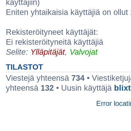
käyttäjiin)
Eniten yhtaikaisia käyttäjiä on ollut
Rekisteröityneet käyttäjät:
Ei rekisteröityneitä käyttäjiä
Selite:
Ylläpitäjät
,
Valvojat
TILASTOT
Viestejä yhteensä
734
• Viestiketj
yhteensä
132
• Uusin käyttäjä
blixt
Error locati