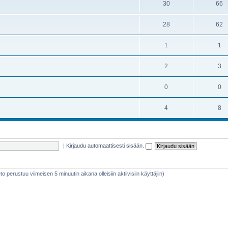
30
66
28
62
1
1
2
3
0
0
4
8
|
Kirjaudu automaattisesti sisään.
ieto perustuu viimeisen 5 minuutin aikana olleisiin aktiivisiin käyttäjiin)