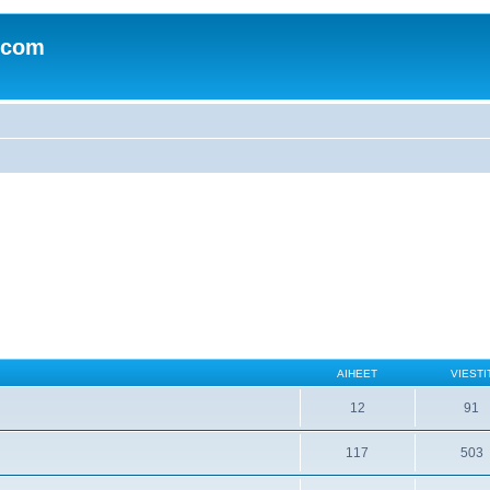
.com
AIHEET
VIESTI
12
91
117
503