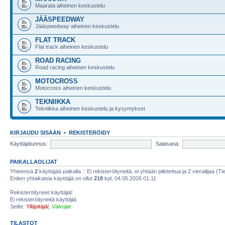
Maarata aiheinen keskustelu
JÄÄSPEEDWAY
Jääspeedway aiheinen keskustelu
FLAT TRACK
Flat track aiheinen keskustelu
ROAD RACING
Road racing aiheinen keskustelu
MOTOCROSS
Motocross aiheinen keskustelu
TEKNIIKKA
Tekniikka aiheinen keskustelu ja kysymykset
KIRJAUDU SISÄÄN
•
REKISTERÖIDY
Käyttäjätunnus:
Salasana:
PAIKALLAOLIJAT
Yhteensä
2
käyttäjää paikalla :: Ei rekisteröityneitä, ei yhtään piilotettua ja 2 vierailijaa (T
Eniten yhtaikaisia käyttäjiä on ollut
218
kpl, 04.05.2026 01:11
Rekisteröityneet käyttäjät:
Ei rekisteröityneitä käyttäjiä
Selite:
Ylläpitäjät
,
Valvojat
TILASTOT