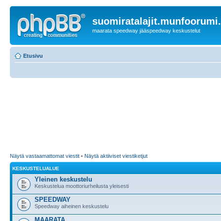
suomiratalajit.munfoorumi
maarata speedway jääspeedway keskustelut
Etusivu
Näytä vastaamattomat viestit
•
Näytä aktiiviset viestiketjut
KESKUSTELUALUE
Yleinen keskustelu
Keskustelua moottoriurheilusta yleisesti
SPEEDWAY
Speedway aiheinen keskustelu
MAARATA