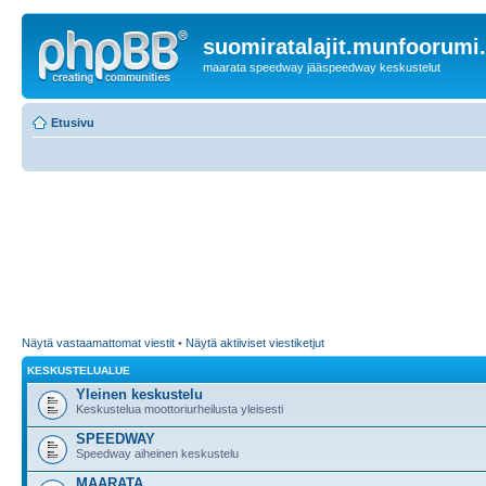
suomiratalajit.munfoorumi
maarata speedway jääspeedway keskustelut
Etusivu
Näytä vastaamattomat viestit
•
Näytä aktiiviset viestiketjut
KESKUSTELUALUE
Yleinen keskustelu
Keskustelua moottoriurheilusta yleisesti
SPEEDWAY
Speedway aiheinen keskustelu
MAARATA