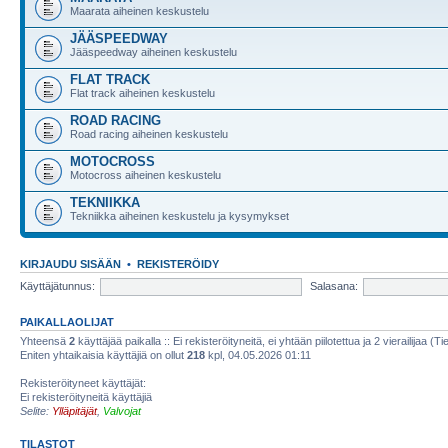
Maarata aiheinen keskustelu
JÄÄSPEEDWAY
Jääspeedway aiheinen keskustelu
FLAT TRACK
Flat track aiheinen keskustelu
ROAD RACING
Road racing aiheinen keskustelu
MOTOCROSS
Motocross aiheinen keskustelu
TEKNIIKKA
Tekniikka aiheinen keskustelu ja kysymykset
KIRJAUDU SISÄÄN
•
REKISTERÖIDY
Käyttäjätunnus:
Salasana:
PAIKALLAOLIJAT
Yhteensä
2
käyttäjää paikalla :: Ei rekisteröityneitä, ei yhtään piilotettua ja 2 vierailijaa (T
Eniten yhtaikaisia käyttäjiä on ollut
218
kpl, 04.05.2026 01:11
Rekisteröityneet käyttäjät:
Ei rekisteröityneitä käyttäjiä
Selite:
Ylläpitäjät
,
Valvojat
TILASTOT