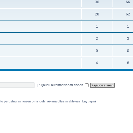
30
66
28
62
1
1
2
3
0
0
4
8
|
Kirjaudu automaattisesti sisään.
ieto perustuu viimeisen 5 minuutin aikana olleisiin aktiivisiin käyttäjiin)