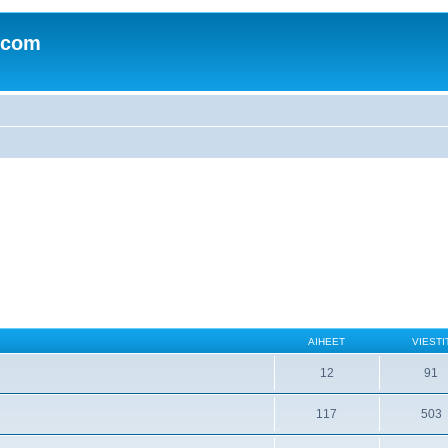
.com
AIHEET
VIESTI
12
91
117
503