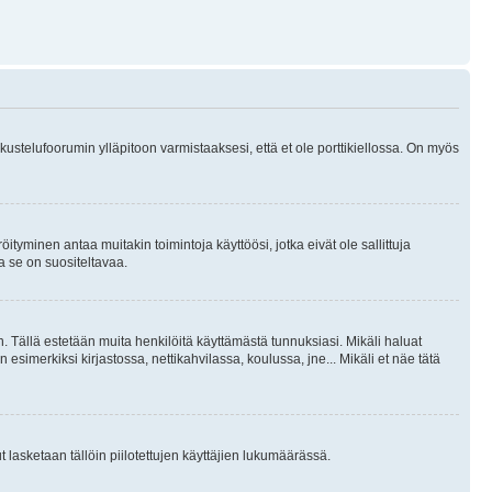
skustelufoorumin ylläpitoon varmistaaksesi, että et ole porttikiellossa. On myös
öityminen antaa muitakin toimintoja käyttöösi, jotka eivät ole sallittuja
ja se on suositeltavaa.
. Tällä estetään muita henkilöitä käyttämästä tunnuksiasi. Mikäli haluat
 esimerkiksi kirjastossa, nettikahvilassa, koulussa, jne... Mikäli et näe tätä
inut lasketaan tällöin piilotettujen käyttäjien lukumäärässä.