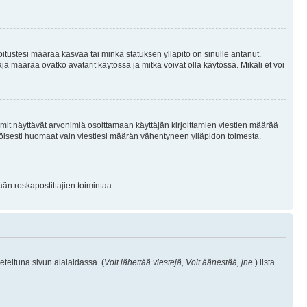
joitustesi määrää kasvaa tai minkä statuksen ylläpito on sinulle antanut.
 määrää ovatko avatarit käytössä ja mitkä voivat olla käytössä. Mikäli et voi
mit näyttävät arvonimiä osoittamaan käyttäjän kirjoittamien viestien määrää
ennäköisesti huomaat vain viestiesi määrän vähentyneen ylläpidon toimesta.
ään roskapostittajien toimintaa.
eteltuna sivun alalaidassa. (
Voit lähettää viestejä, Voit äänestää, jne.
) lista.