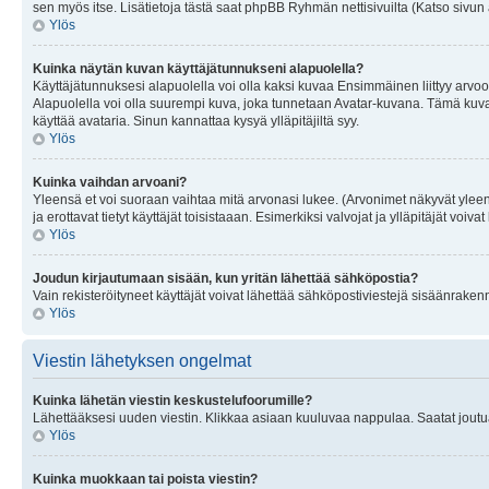
sen myös itse. Lisätietoja tästä saat phpBB Ryhmän nettisivuilta (Katso sivun 
Ylös
Kuinka näytän kuvan käyttäjätunnukseni alapuolella?
Käyttäjätunnuksesi alapuolella voi olla kaksi kuvaa Ensimmäinen liittyy arvoosi
Alapuolella voi olla suurempi kuva, joka tunnetaan Avatar-kuvana. Tämä kuva o
käyttää avataria. Sinun kannattaa kysyä ylläpitäjiltä syy.
Ylös
Kuinka vaihdan arvoani?
Yleensä et voi suoraan vaihtaa mitä arvonasi lukee. (Arvonimet näkyvät yleen
ja erottavat tietyt käyttäjät toisistaaan. Esimerkiksi valvojat ja ylläpitäjät v
Ylös
Joudun kirjautumaan sisään, kun yritän lähettää sähköpostia?
Vain rekisteröityneet käyttäjät voivat lähettää sähköpostiviestejä sisäänraken
Ylös
Viestin lähetyksen ongelmat
Kuinka lähetän viestin keskustelufoorumille?
Lähettääksesi uuden viestin. Klikkaa asiaan kuuluvaa nappulaa. Saatat joutua k
Ylös
Kuinka muokkaan tai poista viestin?