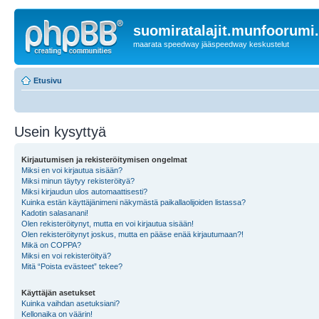
suomiratalajit.munfoorumi
maarata speedway jääspeedway keskustelut
Etusivu
Usein kysyttyä
Kirjautumisen ja rekisteröitymisen ongelmat
Miksi en voi kirjautua sisään?
Miksi minun täytyy rekisteröityä?
Miksi kirjaudun ulos automaattisesti?
Kuinka estän käyttäjänimeni näkymästä paikallaolijoiden listassa?
Kadotin salasanani!
Olen rekisteröitynyt, mutta en voi kirjautua sisään!
Olen rekisteröitynyt joskus, mutta en pääse enää kirjautumaan?!
Mikä on COPPA?
Miksi en voi rekisteröityä?
Mitä “Poista evästeet” tekee?
Käyttäjän asetukset
Kuinka vaihdan asetuksiani?
Kellonaika on väärin!