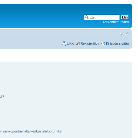
Tarkennettu haku
UKK
Rekisteröidy
Kirjaudu sisään
nä?
n sähköpostiini tältä keskustelufoorumilta!