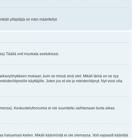
käli ylläpitäjä on näin määritellyt.
a) Täällä voit muokata asetuksiasi.
 aikavyöhykkeen mukaan, kuin se missä sinä olet. Mikäli tämä on se syy.
eröityneille käyttäjille. Joten jos et ole jo rekisteröitynyt. Nyt voisi olla
omessa). Keskustelufoorumia ei ole suuniteltu vaihtamaan tuota aikaa
sentaa haluamasi kielen. Mikäli käännöstä ei ole olemassa. Voit vapaasti kääntää