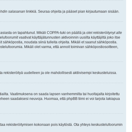
hdin salasanan
linkkiä. Seuraa ohjeita ja pääset pian kirjautumaan sisään.
 asiasta on tapahtunut. Mikäli COPPA-tuki on päällä ja
olet rekisteröitynyt alle
ufoorumit vaativat käyttäjätunnusten aktivoinnin uusilta käyttäjiltä joko itse
ait sähköpostia, noudata siinä tulleita ohjeita. Mikäli et saanut sähköpostia.
telufoorumia. Mikäli olet varma, että annoit toimivan sähköpostiosoitteen,
 rekisteröityä uudelleen ja ole mahdollisesti aktiivisempi keskusteluissa.
tiailta. Vaatimuksena on saada lapsen vanhemmilta tai huoltajalta kirjoitettu
ieheen saadaksesi neuvoja. Huomaa, että phpBB tiimi ei voi tarjota lakiapua
 ottaa rekisteröitymisen kokonaan pois käytöstä. Ota yhteys keskustelufoorumin