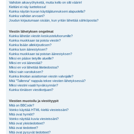
Vaihdoin aikavyöhykettä, mutta kello on silti väärin!
Kieltäni ei näy luettelossa!
Kuinka näytän kuvan käyttäjätunnukseni alapuolella?
Kuinka vaihdan arvoani?
Joudun kirjautumaan sisään, kun yritän lähettää sähköpostia?
Viestin lähetyksen ongelmat
Kuinka lähetän viestin keskustelufoorumille?
Kuinka muokkaan tai poista viestin?
Kuinka lisään allekirjoutksen?
Kuinka luon äänestyksen?
Kuinka muokkaan tai poistan äänestyksen?
Miksi en pääse tietyille alueille?
Miksi en voi äänestää?
Miksi en voi lähettää liitetiedostoa?
Miksi sain varoituksen?
Kuinka ilmoitan asiattoman viestin valvojalle?
Mitä "Tallenna" nappula tekee viestien lähetyksessä?
Miksi viestini vaatii hyväksynnän?
Kuinka tönäisen viestiketjuani?
Viestien muotoilu ja viestityypit
Mitä on BBCode?
Voinko käyttää HTML-kieltä viesteissäni?
Mitä ovat hymiöt?
Voinko näyttää kuvia viesteissäni?
Mitä ovat yleistiedotteet?
Mitä ovat tiedotteet?
Mitä ovat pysyvät tiedotteet?