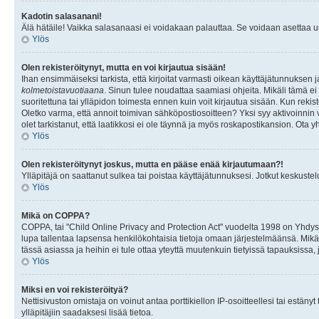
Kadotin salasanani!
Älä hätäile! Vaikka salasanaasi ei voidakaan palauttaa. Se voidaan asettaa 
Ylös
Olen rekisteröitynyt, mutta en voi kirjautua sisään!
Ihan ensimmäiseksi tarkista, että kirjoitat varmasti oikean käyttäjätunnukse
kolmetoistavuotiaana
. Sinun tulee noudattaa saamiasi ohjeita. Mikäli tämä ei 
suoritettuna tai ylläpidon toimesta ennen kuin voit kirjautua sisään. Kun rekiste
Oletko varma, että annoit toimivan sähköpostiosoitteen? Yksi syy aktivoinni
olet tarkistanut, että laatikkosi ei ole täynnä ja myös roskapostikansion. Ota yh
Ylös
Olen rekisteröitynyt joskus, mutta en pääse enää kirjautumaan?!
Ylläpitäjä on saattanut sulkea tai poistaa käyttäjätunnuksesi. Jotkut keskust
Ylös
Mikä on COPPA?
COPPA, tai "Child Online Privacy and Protection Act" vuodelta 1998 on Yhdysval
lupa tallentaa lapsensa henkilökohtaisia tietoja omaan järjestelmäänsä. Mikä
tässä asiassa ja heihin ei tule ottaa yteyttä muutenkuin tietyissä tapauksissa,
Ylös
Miksi en voi rekisteröityä?
Nettisivuston omistaja on voinut antaa porttikiellon IP-osoitteellesi tai estä
ylläpitäjiin saadaksesi lisää tietoa.