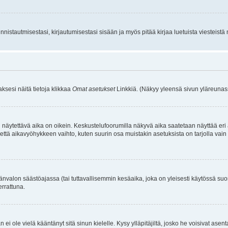
istautmisestasi, kirjautumisestasi sisään ja myös pitää kirjaa luetuista viesteistä mi
aksesi näitä tietoja klikkaa
Omat asetukset
Linkkiä. (Näkyy yleensä sivun yläreunass
 näytettävä aika on oikein. Keskustelufoorumilla näkyvä aika saatetaan näyttää eri
aikavyöhykkeen vaihto, kuten suurin osa muistakin asetuksista on tarjolla vain rekist
änvalon säästöajassa (tai tuttavallisemmin kesäaika, joka on yleisesti käytössä su
errattuna.
an ei ole vielä kääntänyt sitä sinun kielelle. Kysy ylläpitäjiltä, josko he voisivat a