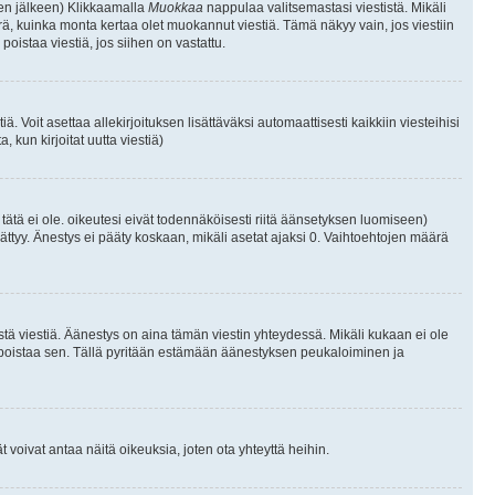
isen jälkeen) Klikkaamalla
Muokkaa
nappulaa valitsemastasi viestistä. Mikäli
, kuinka monta kertaa olet muokannut viestiä. Tämä näkyy vain, jos viestiin
poistaa viestiä, jos siihen on vastattu.
iä. Voit asettaa allekirjoituksen lisättäväksi automaattisesti kaikkiin viesteihisi
 kun kirjoitat uutta viestiä)
i tätä ei ole. oikeutesi eivät todennäköisesti riitä äänsetyksen luomiseen)
ättyy. Änestys ei pääty koskaan, mikäli asetat ajaksi 0. Vaihtoehtojen määrä
stä viestiä. Äänestys on aina tämän viestin yhteydessä. Mikäli kukaan ei ole
tai poistaa sen. Tällä pyritään estämään äänestyksen peukaloiminen ja
täjät voivat antaa näitä oikeuksia, joten ota yhteyttä heihin.