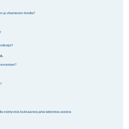
en ja vihamiesten listoilta?
?
stiketjut?
it.
 seurantaan?
a?
 esiintyvistä loukkaavista ja/tai laittomista asioista