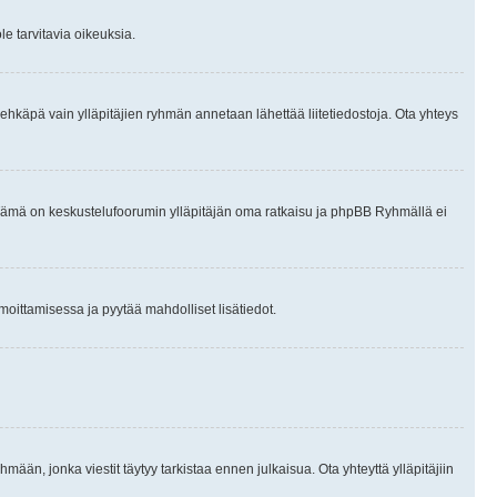
le tarvitavia oikeuksia.
tai ehkäpä vain ylläpitäjien ryhmän annetaan lähettää liitetiedostoja. Ota yhteys
en. Tämä on keskustelufoorumin ylläpitäjän oma ratkaisu ja phpBB Ryhmällä ei
ilmoittamisessa ja pyytää mahdolliset lisätiedot.
hmään, jonka viestit täytyy tarkistaa ennen julkaisua. Ota yhteyttä ylläpitäjiin