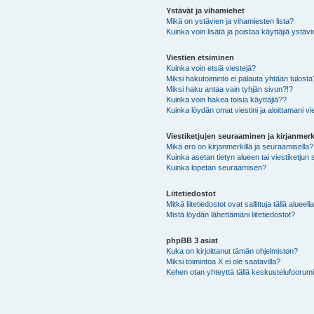
Ystävät ja vihamiehet
Mikä on ystävien ja vihamiesten lista?
Kuinka voin lisätä ja poistaa käyttäjiä ystävi
Viestien etsiminen
Kuinka voin etsiä viestejä?
Miksi hakutoiminto ei palauta yhtään tulosta
Miksi haku antaa vain tyhjän sivun?!?
Kuinka voin hakea toisia käyttäjiä??
Kuinka löydän omat viestini ja aloittamani vie
Viestiketjujen seuraaminen ja kirjanmerk
Mikä ero on kirjanmerkillä ja seuraamisella?
Kuinka asetan tietyn alueen tai viestiketjun
Kuinka lopetan seuraamisen?
Liitetiedostot
Mitkä liitetiedostot ovat sallittuja tällä alueell
Mistä löydän lähettämäni liitetiedostot?
phpBB 3 asiat
Kuka on kirjoittanut tämän ohjelmiston?
Miksi toimintoa X ei ole saatavilla?
Kehen otan yhteyttä tällä keskustelufoorumilla