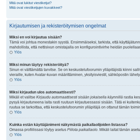
Mitä ovat lukitut viestiketjut?
Mitä ovat viestiketjujen kuvakkeet?
Kirjautumisen ja rekisteröitymisen ongelmat
Miksi en voi kirjautua sisään?
Tämä voi johtua monestakin syystä. Ensimmäiseksi, tarkista, että käyttäjätunnuk
mahdollista, että nettisivun omistajalla on konfigurointivirhe heidän puolellaan
Ylös
Miksi minun täytyy rekisteröityä?
Sinun ei välttämättä tarvitse. Se on keskustelufoorumin ylläpitäjistä kiinni sall
vieraille, kuten Avatar-kuvan määrittäminen, yksityisviestit, sähköpostin lähety
Ylös
Miksi kirjaudun ulos automaattisesti?
Mikäli et valitse
Kirjaudu automaattisesti sisään jokaisella käynnillä
rastia kes
pysyä kirjautuneena laita rasti ruutuun kirjautuessassi sisään. Tätä ei kuitenka
ruutua se tarkoittaa, että keskustelufoorumin ylläpitäjä on ottanut tämän toim
Ylös
Kuinka estän käyttäjänimeni näkymästä paikallaolijoiden listassa?
Omassa profiilissasi löytyy asetus
Piilota paikallaolo
. Mikäli laitat tämän as
Ylös