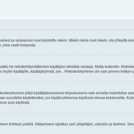
sesi ja salasanasi ovat kirjoitettu oikein. Mikäli nämä ovat oikein, ota yhteyttä ke
, joka vaatii korjausta.
ivatko he rekisteröitymättömien käyttäjien lähettää viestejä. Mutta kuitenkin. Rekister
s muille käyttäjille, käyttäjäryhmät, jne... Rekisteröityminen vie vain pienen hetken 
kustelufoorumi pitää käyttäjätunnuksesi kirjautuneena vain ennalta määritellyn ajan
an suositella käytettäväksi, jos käytät julkisessa käytössä olevaa tietokonetta. Kuten
innon pois käytöstä.
etuksen kohtaan
päällä
. Näkymisesi rajoittuu vain ylläpitäjiin, valvojiin ja itsellesi. S