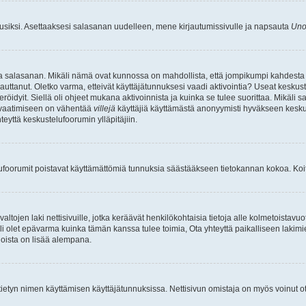
uusiksi. Asettaaksesi salasanan uudelleen, mene kirjautumissivulle ja napsauta
Uno
n ja salasanan. Mikäli nämä ovat kunnossa on mahdollista, että jompikumpi kahdesta
auttanut. Oletko varma, etteivät käyttäjätunnuksesi vaadi aktivointia? Useat keskustel
röidyit. Siellä oli ohjeet mukana aktivoinnista ja kuinka se tulee suorittaa. Mikäli s
n vaatimiseen on vähentää
villejä
käyttäjiä käyttämästä anonyymisti hyväkseen keskus
teyttä keskustelufoorumin ylläpitäjiin.
elufoorumit poistavat käyttämättömiä tunnuksia säästääkseen tietokannan kokoa. Koita
tojen laki nettisivuille, jotka keräävät henkilökohtaisia tietoja alle kolmetoistavuo
li olet epävarma kuinka tämän kanssa tulee toimia, Ota yhteyttä paikalliseen lakim
 joista on lisää alempana.
nyt tietyn nimen käyttämisen käyttäjätunnuksissa. Nettisivun omistaja on myös voinut