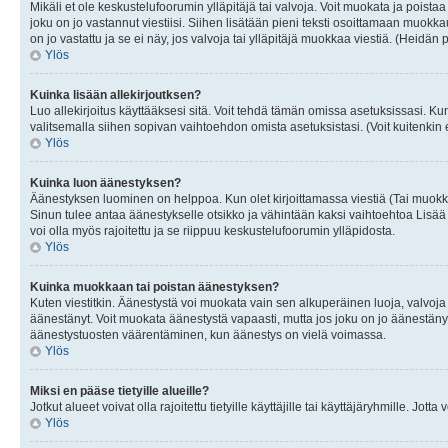
Mikäli et ole keskustelufoorumin ylläpitäjä tai valvoja. Voit muokata ja poista
joku on jo vastannut viestiisi. Siihen lisätään pieni teksti osoittamaan mu
on jo vastattu ja se ei näy, jos valvoja tai ylläpitäjä muokkaa viestiä. (Heidän 
Ylös
Kuinka lisään allekirjoutksen?
Luo allekirjoitus käyttääksesi sitä. Voit tehdä tämän omissa asetuksissasi. Kun 
valitsemalla siihen sopivan vaihtoehdon omista asetuksistasi. (Voit kuitenkin es
Ylös
Kuinka luon äänestyksen?
Äänestyksen luominen on helppoa. Kun olet kirjoittamassa viestiä (Tai muokk
Sinun tulee antaa äänestykselle otsikko ja vähintään kaksi vaihtoehtoa Lisää k
voi olla myös rajoitettu ja se riippuu keskustelufoorumin ylläpidosta.
Ylös
Kuinka muokkaan tai poistan äänestyksen?
Kuten viestitkin. Äänestystä voi muokata vain sen alkuperäinen luoja, valvoja
äänestänyt. Voit muokata äänestystä vapaasti, mutta jos joku on jo äänestänyt
äänestystuosten väärentäminen, kun äänestys on vielä voimassa.
Ylös
Miksi en pääse tietyille alueille?
Jotkut alueet voivat olla rajoitettu tietyille käyttäjille tai käyttäjäryhmille. Jotta
Ylös