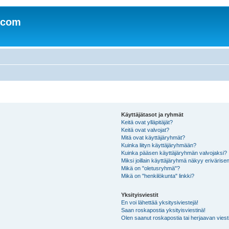
.com
Käyttäjätasot ja ryhmät
Keitä ovat ylläpitäjät?
Keitä ovat valvojat?
Mitä ovat käyttäjäryhmät?
Kuinka liityn käyttäjäryhmään?
Kuinka pääsen käyttäjäryhmän valvojaksi?
Miksi joillain käyttäjäryhmä näkyy erivärise
Mikä on "oletusryhmä"?
Mikä on "henkilökunta" linkki?
Yksityisviestit
En voi lähettää yksitysiviestejä!
Saan roskapostia yksityisviestinä!
Olen saanut roskapostia tai herjaavan viesti