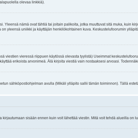
alapuolella olevaa linkkiä).
. Yleensä nämä ovat tähtiä tai joitain palikoita, jotka muuttuvat sitä muka, kuin kir
n yleensä uniikki ja käyttäjän henkilökohtainen kuva. Keskustelufoorumin ylläpitäjä
sä viestien vieressä riippuen käytössä olevasta tyylistä) Useimmat keskustelufooru
oivat käyttää erikoista arvonimeä. Älä kirjoita viestiä vain nostaaksesi arvoasi. Tod
netun sähköpostiohjelman avulla (Mikäli ylläpito sallii tämän toiminnon). Tällä estet
irjautumaan sisään ennen kuin voit lähettää viestin. Mitä voit tehdä alueilla on lu