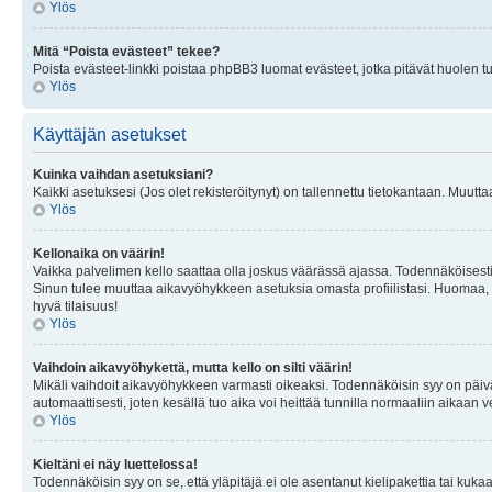
Ylös
Mitä “Poista evästeet” tekee?
Poista evästeet-linkki poistaa phpBB3 luomat evästeet, jotka pitävät huolen tunn
Ylös
Käyttäjän asetukset
Kuinka vaihdan asetuksiani?
Kaikki asetuksesi (Jos olet rekisteröitynyt) on tallennettu tietokantaan. Muutta
Ylös
Kellonaika on väärin!
Vaikka palvelimen kello saattaa olla joskus väärässä ajassa. Todennäköisesti
Sinun tulee muuttaa aikavyöhykkeen asetuksia omasta profiilistasi. Huomaa, että 
hyvä tilaisuus!
Ylös
Vaihdoin aikavyöhykettä, mutta kello on silti väärin!
Mikäli vaihdoit aikavyöhykkeen varmasti oikeaksi. Todennäköisin syy on päiv
automaattisesti, joten kesällä tuo aika voi heittää tunnilla normaaliin aikaan v
Ylös
Kieltäni ei näy luettelossa!
Todennäköisin syy on se, että yläpitäjä ei ole asentanut kielipakettia tai kuka