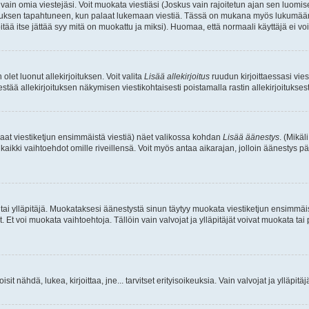
a vain omia viestejäsi. Voit muokata viestiäsi (Joskus vain rajoitetun ajan sen luom
okkauksen tapahtuneen, kun palaat lukemaan viestiä. Tässä on mukana myös lukumäärä
pitää itse jättää syy mitä on muokattu ja miksi). Huomaa, että normaali käyttäjä ei voi 
olet luonut allekirjoituksen. Voit valita
Lisää allekirjoitus
ruudun kirjoittaessasi viest
tää allekirjoituksen näkymisen viestikohtaisesti poistamalla rastin allekirjoituksesta,
aat viestiketjun ensimmäistä viestiä) näet valikossa kohdan
Lisää äänestys
. (Mikäl
aikki vaihtoehdot omille riveillensä. Voit myös antaa aikarajan, jolloin äänestys pä
 tai ylläpitäjä. Muokataksesi äänestystä sinun täytyy muokata viestiketjun ensimmäi
. Et voi muokata vaihtoehtoja. Tällöin vain valvojat ja ylläpitäjät voivat muokata 
 voisit nähdä, lukea, kirjoittaa, jne... tarvitset erityisoikeuksia. Vain valvojat ja ylläpi