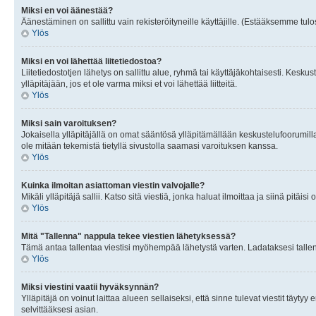
Miksi en voi äänestää?
Äänestäminen on sallittu vain rekisteröityneille käyttäjille. (Estääksemme tulos
Ylös
Miksi en voi lähettää liitetiedostoa?
Liitetiedostotjen lähetys on sallittu alue, ryhmä tai käyttäjäkohtaisesti. Keskus
ylläpitäjään, jos et ole varma miksi et voi lähettää liitteitä.
Ylös
Miksi sain varoituksen?
Jokaisella ylläpitäjällä on omat sääntösä ylläpitämällään keskustelufoorumilla
ole mitään tekemistä tietyllä sivustolla saamasi varoituksen kanssa.
Ylös
Kuinka ilmoitan asiattoman viestin valvojalle?
Mikäli ylläpitäjä sallii. Katso sitä viestiä, jonka haluat ilmoittaa ja siinä pitä
Ylös
Mitä "Tallenna" nappula tekee viestien lähetyksessä?
Tämä antaa tallentaa viestisi myöhempää lähetystä varten. Ladataksesi tallenn
Ylös
Miksi viestini vaatii hyväksynnän?
Ylläpitäjä on voinut laittaa alueen sellaiseksi, että sinne tulevat viestit täyty
selvittääksesi asian.