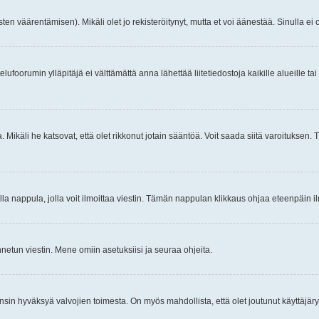
ten väärentämisen). Mikäli olet jo rekisteröitynyt, mutta et voi äänestää. Sinulla ei o
telufoorumin ylläpitäjä ei välttämättä anna lähettää liitetiedostoja kaikille alueille 
. Mikäli he katsovat, että olet rikkonut jotain sääntöä. Voit saada siitä varoituks
isi olla nappula, jolla voit ilmoittaa viestin. Tämän nappulan klikkaus ohjaa eteenpäin 
etun viestin. Mene omiin asetuksiisi ja seuraa ohjeita.
y ensin hyväksyä valvojien toimesta. On myös mahdollista, että olet joutunut käyttäjäry