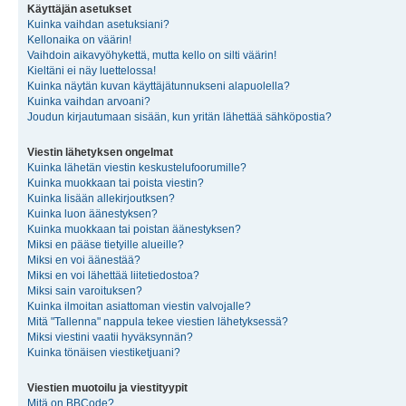
Käyttäjän asetukset
Kuinka vaihdan asetuksiani?
Kellonaika on väärin!
Vaihdoin aikavyöhykettä, mutta kello on silti väärin!
Kieltäni ei näy luettelossa!
Kuinka näytän kuvan käyttäjätunnukseni alapuolella?
Kuinka vaihdan arvoani?
Joudun kirjautumaan sisään, kun yritän lähettää sähköpostia?
Viestin lähetyksen ongelmat
Kuinka lähetän viestin keskustelufoorumille?
Kuinka muokkaan tai poista viestin?
Kuinka lisään allekirjoutksen?
Kuinka luon äänestyksen?
Kuinka muokkaan tai poistan äänestyksen?
Miksi en pääse tietyille alueille?
Miksi en voi äänestää?
Miksi en voi lähettää liitetiedostoa?
Miksi sain varoituksen?
Kuinka ilmoitan asiattoman viestin valvojalle?
Mitä "Tallenna" nappula tekee viestien lähetyksessä?
Miksi viestini vaatii hyväksynnän?
Kuinka tönäisen viestiketjuani?
Viestien muotoilu ja viestityypit
Mitä on BBCode?