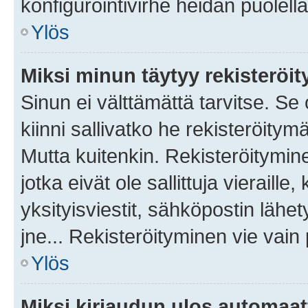
konfigurointivirhe heidän puolella
Ylös
Miksi minun täytyy rekisteröit
Sinun ei välttämättä tarvitse. Se
kiinni sallivatko he rekisteröitym
Mutta kuitenkin. Rekisteröitymine
jotka eivät ole sallittuja vierail
yksityisviestit, sähköpostin lähet
jne... Rekisteröityminen vie vain
Ylös
Miksi kirjaudun ulos automaat