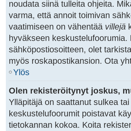
noudata siinä tulleita ohjeita. Mi
varma, että annoit toimivan sähk
vaatimiseen on vähentää
villejä
k
hyväkseen keskustelufoorumia. Mi
sähköpostiosoitteen, olet tarkista
myös roskapostikansion. Ota yhte
Ylös
Olen rekisteröitynyt joskus, 
Ylläpitäjä on saattanut sulkea ta
keskustelufoorumit poistavat k
tietokannan kokoa. Koita rekister