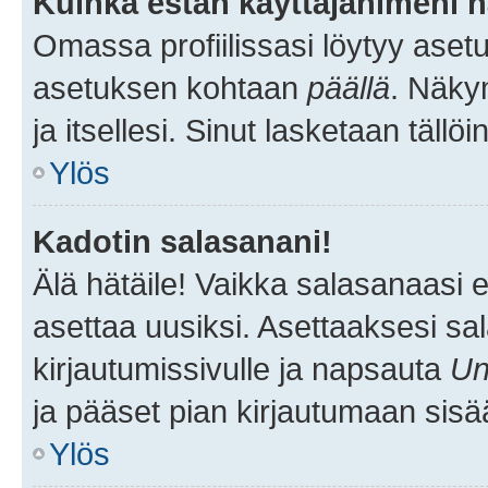
Kuinka estän käyttäjänimeni n
Omassa profiilissasi löytyy aset
asetuksen kohtaan
päällä
. Näkym
ja itsellesi. Sinut lasketaan tällö
Ylös
Kadotin salasanani!
Älä hätäile! Vaikka salasanaasi 
asettaa uusiksi. Asettaaksesi s
kirjautumissivulle ja napsauta
Un
ja pääset pian kirjautumaan sisä
Ylös