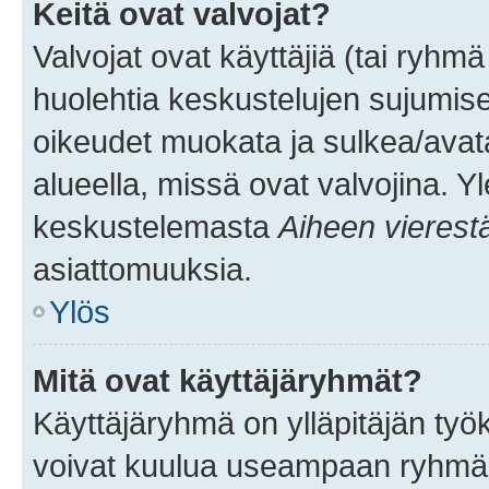
Keitä ovat valvojat?
Valvojat ovat käyttäjiä (tai ryhmä
huolehtia keskustelujen sujumise
oikeudet muokata ja sulkea/avata, 
alueella, missä ovat valvojina. Y
keskustelemasta
Aiheen vierest
asiattomuuksia.
Ylös
Mitä ovat käyttäjäryhmät?
Käyttäjäryhmä on ylläpitäjän työka
voivat kuulua useampaan ryhmään