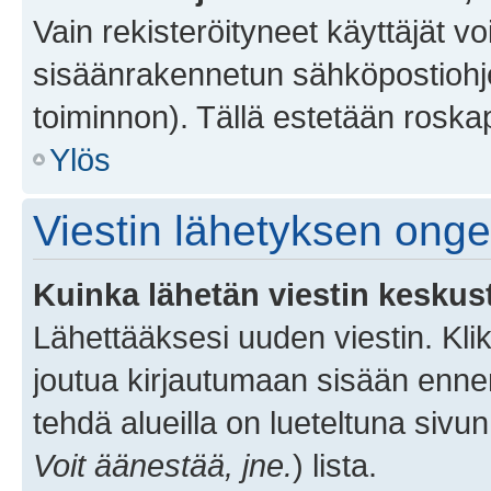
Vain rekisteröityneet käyttäjät v
sisäänrakennetun sähköpostiohjel
toiminnon). Tällä estetään roskap
Ylös
Viestin lähetyksen ong
Kuinka lähetän viestin keskus
Lähettääksesi uuden viestin. Kl
joutua kirjautumaan sisään ennen 
tehdä alueilla on lueteltuna sivun
Voit äänestää, jne.
) lista.