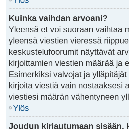
Kuinka vaihdan arvoani?
Yleensä et voi suoraan vaihtaa 
yleensä viestien vieressä riippu
keskustelufoorumit näyttävät ar
kirjoittamien viestien määrää ja er
Esimerkiksi valvojat ja ylläpitäjä
kirjoita viestiä vain nostaakses
viestiesi määrän vähentyneen yl
Ylös
Joudun kirjautumaan sisään, k