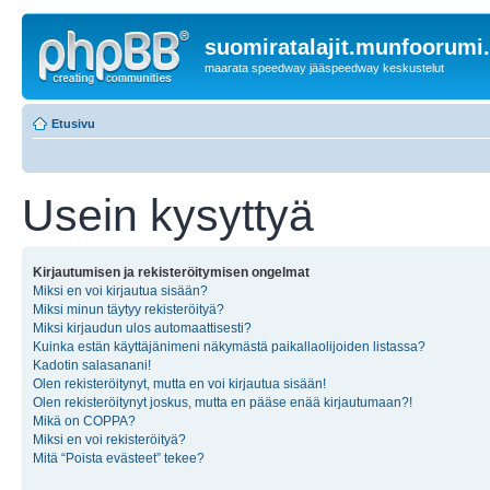
suomiratalajit.munfoorumi
maarata speedway jääspeedway keskustelut
Etusivu
Usein kysyttyä
Kirjautumisen ja rekisteröitymisen ongelmat
Miksi en voi kirjautua sisään?
Miksi minun täytyy rekisteröityä?
Miksi kirjaudun ulos automaattisesti?
Kuinka estän käyttäjänimeni näkymästä paikallaolijoiden listassa?
Kadotin salasanani!
Olen rekisteröitynyt, mutta en voi kirjautua sisään!
Olen rekisteröitynyt joskus, mutta en pääse enää kirjautumaan?!
Mikä on COPPA?
Miksi en voi rekisteröityä?
Mitä “Poista evästeet” tekee?