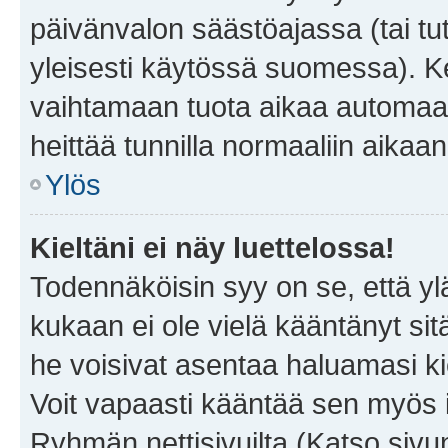
päivänvalon säästöajassa (tai tu
yleisesti käytössä suomessa). Ke
vaihtamaan tuota aikaa automaatti
heittää tunnilla normaaliin aikaan
Ylös
Kieltäni ei näy luettelossa!
Todennäköisin syy on se, että yläp
kukaan ei ole vielä kääntänyt sitä 
he voisivat asentaa haluamasi ki
Voit vapaasti kääntää sen myös i
Ryhmän nettisivuilta (Katso sivun