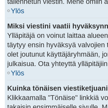
tallennetun viestin. Mene omiin a
Ylös
Miksi viestini vaatii hyväksyn
Ylläpitäjä on voinut laittaa alueen
täytyy ensin hyväksyä valvojien 
olet joutunut käyttäjäryhmään, jo
julkaisua. Ota yhteyttä ylläpitäjii
Ylös
Kuinka tönäisen viestiketjuan
Klikkaamalla "Tönäise" linkkiä voi
takaisin ensimmäiselle sivulle. M